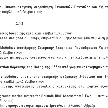
και Οικονομοτεχνική Διερεύνηση Επισκευών Πενταώροφου Υφισ
ς
, επιβλέπων Δ. Βαμβάτσικος.
2021
κειας διώροφης κατοικίας
, επιβλέπων Ι. Βάγιας.
based designed buildings,
επιβλέπων Δ. Βαμβάτσικος (συνεπίβλεψη μ
 Μεθόδων Αποτίμησης Σεισμικής Επάρκειας Πενταώροφου Υφισ
. Βαμβάτσικος.
αμμών μεταφοράς ενέργειας υπό καιρική επικινδυνότητα
, επιβλ
ικτύου ύδρευσης της Πόλης της Ρόδου υπό χωρικά κατανεμημένη σ
ων μεθόδων αποτίμησης σεισμικής επάρκειας 2-όροφου και 6
ος
, επιβλέπων Δ. Βαμβάτσικος.
οιημένης αποτίμησης μεταλλικής κατασκευής υπό φορτία εξω
ground motion matter for Seismic Risk Assessment? Two illustrativ
Bazzurro).
ήκης ορόφου σε υφιστάμενο κτίριο ο/σ
, επιβλέπων Τ. Αβραάμ.