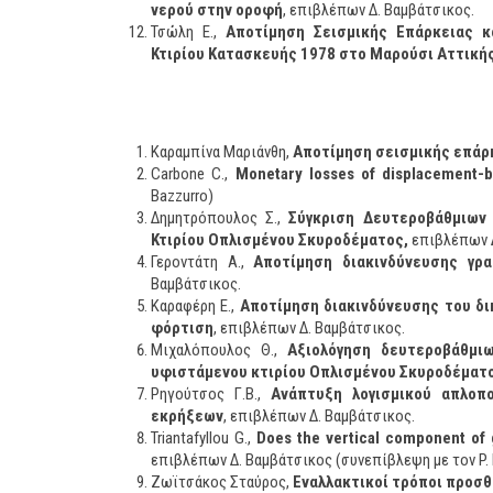
νερού στην οροφή
, επιβλέπων Δ. Βαμβάτσικος.
Τσώλη Ε.,
Αποτίμηση Σεισμικής Επάρκειας 
Κτιρίου Κατασκευής 1978 στο Μαρούσι Αττική
Καραμπίνα Μαριάνθη,
Αποτίμηση σεισμικής επάρ
Carbone C.,
Monetary losses of displacement-
Bazzurro)
Δημητρόπουλος Σ.,
Σύγκριση Δευτεροβάθμιων
Κτιρίου Οπλισμένου Σκυροδέματος,
επιβλέπων Δ
Γεροντάτη Α.,
Αποτίμηση διακινδύνευσης γρ
Βαμβάτσικος.
Καραφέρη Ε.,
Αποτίμηση διακινδύνευσης του δ
φόρτιση
, επιβλέπων Δ. Βαμβάτσικος.
Μιχαλόπουλος Θ.,
Αξιολόγηση δευτεροβάθμι
υφιστάμενου κτιρίου Οπλισμένου Σκυροδέματ
Ρηγούτσος Γ.Β.,
Ανάπτυξη λογισμικού απλοπ
εκρήξεων
, επιβλέπων Δ. Βαμβάτσικος.
Triantafyllou G.,
Does the vertical component of 
επιβλέπων Δ. Βαμβάτσικος (συνεπίβλεψη με τον P. 
Ζωϊτσάκος Σταύρος,
Εναλλακτικοί τρόποι προσθ