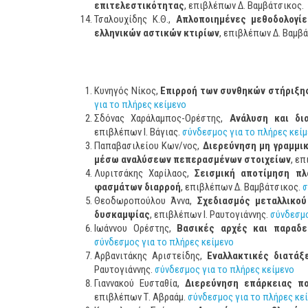
επιτελεστικότητας
, επιβλέπων Δ. Βαμβάτσικος.
Τσαλουχίδης Κ.Θ.,
Απλοποιημένες μεθοδολογί
ελληνικών αστικών κτιρίων
, επιβλέπων Δ. Βαμβά
Κυνηγός Νίκος,
Επιρροή των συνθηκών στήριξη
για το πλήρες κείμενο
Σδόνας Χαράλαμπος-Ορέστης,
Ανάλυση και δι
επιβλέπων Ι. Βάγιας.
σύνδεσμος για το πλήρες κεί
Παπαβασιλείου Κων/νος,
Διερεύνηση μη γραμμ
μέσω αναλύσεων πεπερασμένων στοιχείων
, ε
Λυριτσάκης Χαρίλαος,
Σεισμική αποτίμηση πλ
φασμάτων διαρροή
, επιβλέπων Δ. Βαμβάτσικος.
σ
Θεοδωροπούλου Άννα,
Σχεδιασμός μεταλλικο
δυσκαμψίας
, επιβλέπων Ι. Ραυτογιάννης.
σύνδεσμο
Ιωάννου Ορέστης,
Βασικές αρχές και παραδε
σύνδεσμος για το πλήρες κείμενο
Αρβανιτάκης Αριστείδης,
Εναλλακτικές διατάξ
Ραυτογιάννης.
σύνδεσμος για το πλήρες κείμενο
Γιαννακού Ευσταθία,
Διερεύνηση επάρκειας πο
επιβλέπων Τ. Αβραάμ.
σύνδεσμος για το πλήρες κε