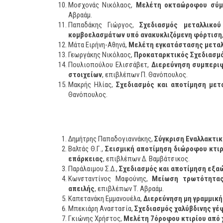
Μοσχονάς Νικόλαος,
Μελέτη οκταώροφου σύμμ
Αβραάμ.
Παπαδάκης Γιώργος,
Σχεδιασμός μεταλλικο
κομβοελασμάτων υπό ανακυκλιζόμενη φόρτιση
Μάτα Ειρήνη-Αθηνά,
Μελέτη εγκατάστασης μεταλ
Γεωργάκης Νικόλαος,
Προκαταρκτικός Σχεδιασμ
Πουλιοπούλου Ελισσάβετ,
Διερεύνηση συμπερι
στοιχείων
, επιβλέπων Π. Θανόπουλος.
Μακρής Ηλίας,
Σχεδιασμός και αποτίμηση μετ
Θανόπουλος.
Δημήτρης Παπαδογιαννάκης,
Σύγκριση Εναλλακτι
Βαλτάς Θ.Γ.,
Σεισμική αποτίμηση διώροφου κτιρ
επάρκειας
, επιβλέπων Δ. Βαμβάτσικος.
Παράλαιμου Σ.Δ.,
Σχεδιασμός και αποτίμηση εξα
Κωνσταντίνος Μαφούνης,
Μείωση τρωτότητας 
απειλής
, επιβλέπων Τ. Αβραάμ.
Καπετανάκη Εμμανουέλα,
Διερεύνηση μη γραμμικ
Μπεκιάρη Αναστασία,
Σχεδιασμός χαλύβδινης γ
Γκιώνης Χρήστος,
Μελέτη 7όροφου κτιρίου από 