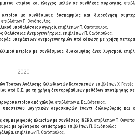
ικτου κτιρίου και έλεγχος μελών σε συνθήκες πυρκαγιάς
, επιβ
ύ κτιρίου με συνδέσμους δυσκαμψίας και διερεύνηση συμπε
, επιβλέπων Π. Θανόπουλος.
λικού υποθαλάσσιου αγωγού
, επιβλέπων Π. Θανόπουλος.
ός Θαλάσσιας Ανεμογεννήτριας
, επιβλέπων Π. Θανόπουλος.
φοράς υπεράκτιων ανεμογεννητριών υπό κόπωση με χρήση πεπερ
αλλικού κτιρίου με συνδέσμους δυσκαμψίας άνευ λυγισμού
, επιβ
2020
κών Τρόπων Ανάλυσης Καλωδιωτών Κατασκευών
, επιβλέπων Χ. Γαντές.
ίου από Ο.Σ. με τη χρήση δευτεροβάθμιων μεθόδων αποτίμησης σε
ώροφου κτιρίου από χάλυβα
, επιβλέπων Δ. Βαμβάτσικος.
υποστέγου μαχητικών αεροσκαφών έναντι δολιοφθοράς και ε
ής συμπεριφοράς πλαισίων με συνδέσεις INERD
, επιβλέπων Π. Θανόπο
έφυρας με ορθότροπο κατάστρωμα
, επιβλέπων Π. Θανόπουλος.
χάλυβα
, επιβλέπων Π. Θανόπουλος.