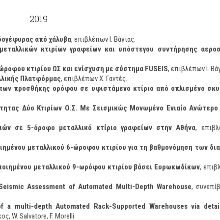
2019
δογέφυρας από χάλυβα
, επιβλέπων Ι. Βάγιας.
 μεταλλικών κτιρίων γραφείων και υπόστεγου συντήρησης αερο
ροφου κτιρίου ΩΣ και ενίσχυση με σύστημα FUSEIS
, επιβλέπων Ι. Βά
λλικής Πλατφόρμας
, επιβλέπων Χ. Γαντές.
όπων προσθήκης ορόφου σε υφιστάμενο κτίριο από οπλισμένο σκ
τητας Δύο Κτιρίων Ο.Σ. Με Σεισμικώς Μονωμένο Ενιαίο Ανώτερ
ιών σε 5-όροφο μεταλλικό κτίριο γραφείων στην Αθήνα
, επιβ
ιημένου μεταλλικού 6-ώροφου κτιρίου για τη βαθμονόμηση των δι
ποιημένου μεταλλικού 9-ωρόφου κτιρίου βάσει Ευρωκωδίκων
, επιβ
e Seismic Assessment of Automated Multi-Depth Warehouse
, συνεπί
f a multi-depth Automated Rack-Supported Warehouses via detai
, W. Salvatore, F. Morelli.