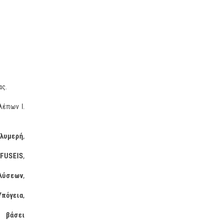
ας.
λέπων Ι.
ολυμερή
,
FUSEIS
,
αλύσεων
,
Υπόγεια
,
ύ βάσει