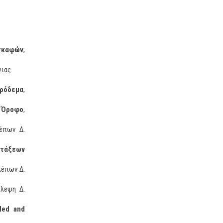
σκαφών
,
γιας.
υρόδεμα
,
ο Όροφο
,
λέπων Δ.
ατάξεων
λέπων Δ.
βλεψη Δ.
led and