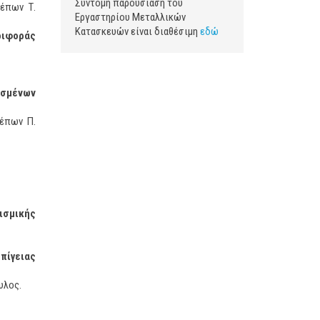
Σύντομη παρουσίαση του
λέπων Τ.
Εργαστηρίου Μεταλλικών
Κατασκευών είναι διαθέσιμη
εδώ
ριφοράς
ασμένων
λέπων Π.
ισμικής
πίγειας
υλος.