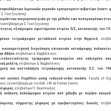
συγκολλήσεων λιμενικών γερανών εμπορευματο-κιβωτίων έναντι 
 Σ. Γκατζογιάννη).
εράκτιων ανεμογεννητριών με την μέθοδο των πεπερασμένων στοι
(συνεπίβλεψη με Σ. Γκατζογιάννη).
κότητας εξαώροφου υφιστάμενου κτιρίου Ω/Σ, κατασκευής του 19
ωμένου τετραώροφου μεταλλικού κτιρίου στην Κηφισιά
, επιβλ
ι οικονομοτεχνική διερεύνηση επισκευών οκταώροφης πολυκατοι
ην Αθήνα
, επιβλέπων Δ. Βαμβάτσικος.
πιτελεστικότητας τριώροφου νοσοκομείου από οπλισμένο σκ
ική μελέτη
, επιβλέπων Δ. Βαμβάτσικος.
ίσχυση και κοστολόγηση τετραώροφης κατασκευής Ω.Σ. του 19
evel seismic fragilities using reduced-order models.
Faculty of Engi
ικος, (συνεπίβλεψη με τον Καθ. J.M. de Freitas Castro.
ογέφυρας
, επιβλέπων Π. Θανόπουλος.
κή ανάλυση πολυώροφου κτιρίου από χάλυβα με πυρήνα σκυροδ
πόκρισης σύμμικτης γέφυρας με εγκιβωτισμένες δοκούς
, επιβλ