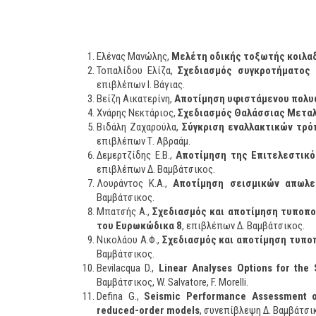
Ελένας Μανώλης,
Μελέτη οδικής τοξωτής κοιλα
Τοπαλίδου Ελίζα,
Σχεδιασμός συγκροτήματος
επιβλέπων Ι. Βάγιας.
Βείζη Αικατερίνη,
Αποτίμηση υφιστάμενου πολυώ
Χνάρης Νεκτάριος,
Σχεδιασμός Θαλάσσιας Μετα
Βιδάλη Ζαχαρούλα,
Σύγκριση εναλλακτικών τρ
επιβλέπων Τ. Αβραάμ.
Δεμερτζίδης Ε.Β.,
Αποτίμηση της Επιτελεστικό
επιβλέπων Δ. Βαμβάτσικος.
Λουράντος Κ.Α.,
Αποτίμηση σεισμικών απωλε
Βαμβάτσικος.
Μπατσής Α.,
Σχεδιασμός και αποτίμηση τυποπο
του Ευρωκώδικα 8
, επιβλέπων Δ. Βαμβάτσικος.
Νικολάου Α.Φ.,
Σχεδιασμός και αποτίμηση τυπο
Βαμβάτσικος.
Bevilacqua D.,
Linear Analyses Options for th
Βαμβάτσικος, W. Salvatore, F. Morelli.
Defina G.,
Seismic Performance Assessment o
reduced-order models
, συνεπίβλεψη Δ. Βαμβάτσικος