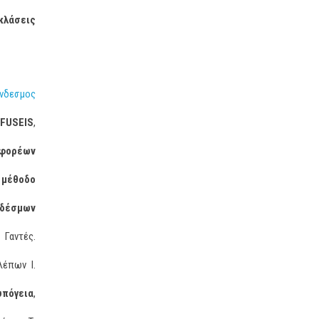
κλάσεις
νδεσμος
FUSEIS
,
 φορέων
 μέθοδο
νδέσμων
 Γαντές.
λέπων Ι.
υπόγεια
,