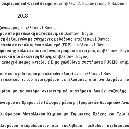
t displacement-based design
, συνεπίβλεψη Δ. Βαμβά-τσικος, P. Bazzurro.
2018
εζογέφυρας
, επιβλέπων Ι. Βάγιας.
τρου από μεταλλική κατασκευή
, επιβλέπων Ι. Βάγιας.
ηση δεξαμενών με σύγχρονες μεθόδους
, επιβλέπων Ι. Βάγιας.
train σε ινοπλισμένα πολυμερή (FRP)
, επιβλέπων Ι. Βάγιας.
κευσης παλετών με ισοδύναμα γραμμικά στοιχεία
, επιβλέπων Ι. Βάγι
ωνιακά υπό έκκεντρη θλίψη
, επιβλέπων Ι. Βάγιας.
ι ανασχεδιασμός κτιρίου ΩΣ με χαλύβδινα συστήματα FUSEIS
, επιβ
σης και σχεδιασμού μεταλλικών πλαισίων
, επιβλέπων Ι. Βάγιας.
μεταλλικού ιστού ενισχυμένου με ελάσματα από ινοπλισμένα π
ιρίου με καινοτόμα αντισεισμικά συστήματα δοκών σύζευξης 
τονισμού σε Κρεμαστές Γέφυρες μέσω μη Γραμμικών Δυναμικών Αν
λυώροφου Μεταλλικού Κτιρίου με Σύμμικτες Πλάκες και Τρία 
πλισμένου σκυροδέματος και επαλήθευση μεθόδου σχεδιασμο