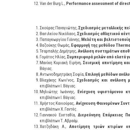
Van der Burg L.,
Performance assessment of direc
Σκούρας Παναγιώτης,
Σχεδιασμός μεταλλικής π
Βασιλείου Νικόλαος,
Σχεδιασμός αθλητικού κέν
Παπαγεωργίου Γιάννης,
Μελέτη και βελτιστοποί
Βαζούκης Θωμάς,
Εφαρμογή της μεθόδου Thermos
Τσαρπαλής Δημήτρης,
Ανάλυση συστημάτων αποθή
Γομάτος Ηλίας,
Συμπεριφορά μελών από ελατά γ
Μανίκη Κυριακή Ειρήνη,
Σεισμική αποτίμηση κα
Βάγιας.
Αντωνοδημητράκη Σοφία,
Επιλογή μεθόδων ανάλυ
Βλαχάκης Κων/νος,
Σχεδιασμός και ανάλυση 
επιβλέπων Ι. Βάγιας.
Μηλιώτης Ιωάννης,
Ενίσχυση υφιστάμενου κτ
επιβλέπων Ι. Βάγιας.
Χρήστος Κανιούρας,
Ανίχνευση Φαινομένων Συν
επιβλέπων Χ. Γαντές.
Γιαννακού Ευσταθία,
Διερεύνηση Επάρκειας Πο
επιβλέπων Τ. Αβραάμ.
Χατζηδάκη Α.,
Αποτίμηση τριών κτιρίων ο