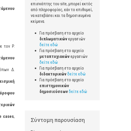
επισκέπτης του site, μπορεί εκτός
τάμενου
από πληροφορίες, εάν το επιθυμεί,
να κατεβάσει και τα δημοσιευμένα
κε
Για πρόσβαση στο αρχείο
διπλωματικών
εργασιών
δείτε εδώ
ε τον P.
Για πρόσβαση στο αρχείο
μεταπτυχιακών
εργασιών
τάμενου
δείτε εδώ
Για πρόσβαση στο αρχείο
έπων Δ.
διδακτορικών
δείτε εδώ
Για πρόσβαση στο αρχείο
εισμική
επιστημονικών
δημοσιεύσεων
δείτε εδώ
-όροφου
τερικών
e cases
,
Σύντομη παρουσίαση