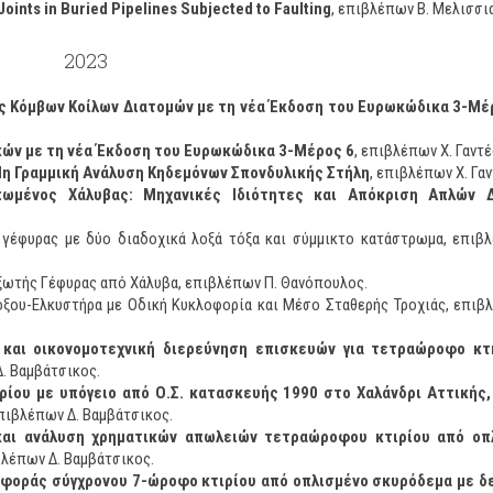
Joints in Buried Pipelines Subjected to Faulting
, επιβλέπων Β. Μελισσι
2023
 Κόμβων Κοίλων Διατομών με τη νέα Έκδοση του Ευρωκώδικα 3-Μέ
ών με τη νέα Έκδοση του Ευρωκώδικα 3-Μέρος 6
, επιβλέπων Χ. Γαντέ
η Γραμμική Ανάλυση Κηδεμόνων Σπονδυλικής Στήλη
, επιβλέπων Χ. Γαν
πωμένος Χάλυβας: Μηχανικές Ιδιότητες και Απόκριση Απλών 
γέφυρας με δύο διαδοχικά λοξά τόξα και σύμμικτο κατάστρωμα, επιβ
ξωτής Γέφυρας από Χάλυβα, επιβλέπων Π. Θανόπουλος.
ξου-Ελκυστήρα με Οδική Κυκλοφορία και Μέσο Σταθερής Τροχιάς, επιβ
 και οικονομοτεχνική διερεύνηση επισκευών για τετραώροφο κτ
Δ. Βαμβάτσικος.
ρίου με υπόγειο από Ο.Σ. κατασκευής 1990 στο Χαλάνδρι Αττικής,
επιβλέπων Δ. Βαμβάτσικος.
 και ανάλυση χρηματικών απωλειών τετραώροφου κτιρίου από οπ
ιβλέπων Δ. Βαμβάτσικος.
ιφοράς σύγχρονου 7-ώροφο κτιρίου από οπλισμένο σκυρόδεμα με δ