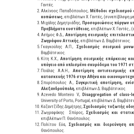
Γαντές.
Αλκίνοος Παπαδόπουλος,
Μέθοδοι σχεδιασμού 
κοπώσεως
, επιβλέπων Χ. Γαντές, (συνεπίβλεψη με
Μιχάλης Δημητριάδης,
Προσομοιώσεις πύργων υπ
Προβλήματα ευστάθειας
, επιβλέπων Χ. Γαντές., 
Ασήμος Φ.Δ.,
Αποτίμηση σεισμικής επιτελεστι
Ζωγράφου Αττικής
, επιβλέπων Δ. Βαμβάτσικος.
Γκαγκούλης Α.Π.,
Σχεδιασμός σεισμικά μον
Βαμβάτσικος.
Κίτη Κ.Χ.,
Αποτίμηση σεισμικής επάρκειας κα
υπόγειο από οπλισμένο σκυρόδεμα του 1971 στ
Ποάλας Α.Α.Η.,
Αποτίμηση αντισεισμικής ε
κατασκευής 1976 στην Αθήνα και οικονομοτεχν
Σπυρόπουλος Α.,
Συγκριτική αποτίμηση, εν
Αλεξανδρούπολη
, επιβλέπων Δ. Βαμβάτσικος.
Azevedo Monteiro V.,
Disaggregation of class-l
University of Porto, Portugal, επιβλέπων Δ. Βαμβάτσ
Καζαντζίδης Δημήτρης,
Σχεδιασμός τοξωτής οδ
Ζωγραφάκης Σπύρος,
Σχεδιασμός και στατι
επιβλέπων Π. Θανόπουλος.
Πολίτου Εύα,
Σχεδιασμός και διερεύνηση α
Θανόπουλος.