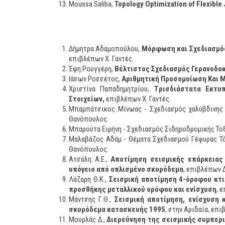
Moussa Saliba,
Topology Optimization of Flexible 
Δήμητρα Αδαμοπούλου,
Μόρφωση και Σχεδιασμός
επιβλέπων Χ. Γαντές.
Έφη Ρουγγέρη,
Βέλτιστος Σχεδιασμός Γερανοδοκ
Ιάσων Ροσσέτος,
Αριθμητική Προσομοίωση Και Μ
Χριστίνα Παπαδημητρίου,
Tρισδιάστατα Εκτυ
Στοιχείων,
επιβλέπων Χ. Γαντές.
Μπαμπάτσικος Μίνωας - Σχεδιασμός χαλύβδινης 
Θανόπουλος.
Μπαρούτα Ειρήνη - Σχεδιασμός Σιδηροδρομικής Το
Μαλαβάζος Αδάμ - Θέματα Σχεδιασμού Γέφυρας Τό
Θανόπουλος.
Ατσάλη Α.Ε.,
Αποτίμηση σεισμικής επάρκειας
υπόγειο από οπλισμένο σκυρόδεμα
, επιβλέπων 
Λάζαρη Θ.Κ.,
Σεισμική αποτίμηση 4-όροφου κτι
προσθήκης μεταλλικού ορόφου και ενίσχυση
, 
Μάντσης Γ.Θ.,
Σεισμική αποτίμηση, ενίσχυση
σκυρόδεμα κατασκευής 1995
, στην Αριδαία, επ
Μουρλάς Δ.,
Διερεύνηση της σεισμικής συμπερ