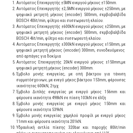
Αυτόματος Επενεργητής ±5MN ενεργού μήκους ±150mm.
Αυτόματος Επενεργητής ±2,5MN ενεργού μήκους ±250mm, με
ψηφιακό μετρητή μήκους (encoder) 500mm, σερβοβαλβίδα
BOSCH 40lit/min, φίλτρο και συσσωρευτή ελαίου.
Αυτόματος Επενεργητής ±600kN ενεργού μήκους ±250mm, με
ψηφιακό μετρητή μήκους (encoder) 500mm, σερβοβαλβίδα
BOSCH 4lit/min, φίλτρο και συσσωρευτή ελαίου.
Αυτόματος Επενεργητής ±300kN ενεργού μήκους ±150mm, με
ψηφιακό μετρητή μήκους (encoder) 300mm, συνοδευόμενος
από αρπάγες για δοκίμια
Αυτόματος Επενεργητής 20kN ενεργού μήκους ±150mm,με
ψηφιακό μετρητή μήκους (encoder) 300mm.
Έμβολο μονής ενεργείας, με οπή βάκτρου για τάνυση
συρματόσχοινων, με ενεγό μήκος βάκτρου 153mm, φέρουσας
ικανότητας 600kN, 2τμχ
Έμβολο Διπλής ενεργείας με ενεργό μήκος 156mm και
φέρουσα ικανότητα 498kN σε πίεση 103kN σε έλξη
Έμβολο μονής ενεργείας με ενεργό μήκος 150mm και
φέρουσα ικανότητα 539kN.
Έμβολο μονής ενεργείας χαμηλού προφίλ με ενεργό μήκος
11mm και φέρουσα ικανότητα 201kN.
Υδραυλική αντλία πίεσης 320bar και παροχής 80lit/min