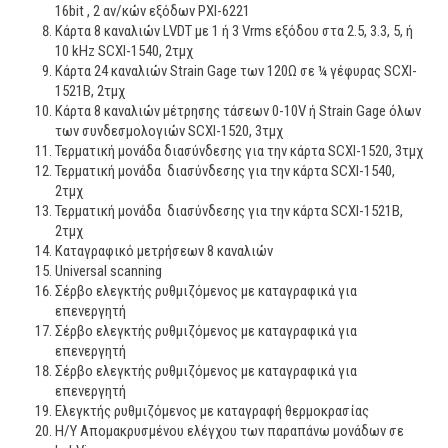
16bit , 2 αν/κών εξόδων PXI-6221
Κάρτα 8 καναλιών LVDT με 1 ή 3 Vrms εξόδου στα 2.5, 3.3, 5, ή
10 kHz SCXI-1540, 2τμχ
Κάρτα 24 καναλιών Strain Gage των 120Ω σε ¼ γέφυρας SCXI-
1521B, 2τμχ
Κάρτα 8 καναλιών μέτρησης τάσεων 0-10V ή Strain Gage όλων
των συνδεσμολογιών SCXI-1520, 3τμχ
Τερματική μονάδα διασύνδεσης για την κάρτα SCXI-1520, 3τμχ
Τερματική μονάδα διασύνδεσης για την κάρτα SCXI-1540,
2τμχ
Τερματική μονάδα διασύνδεσης για την κάρτα SCXI-1521Β,
2τμχ
Καταγραφικό μετρήσεων 8 καναλιών
Universal scanning
Σέρβο ελεγκτής ρυθμιζόμενος με καταγραφικά για
επενεργητή
Σέρβο ελεγκτής ρυθμιζόμενος με καταγραφικά για
επενεργητή
Σέρβο ελεγκτής ρυθμιζόμενος με καταγραφικά για
επενεργητή
Ελεγκτής ρυθμιζόμενος με καταγραφή θερμοκρασίας
Η/Υ Απομακρυσμένου ελέγχου των παραπάνω μονάδων σε