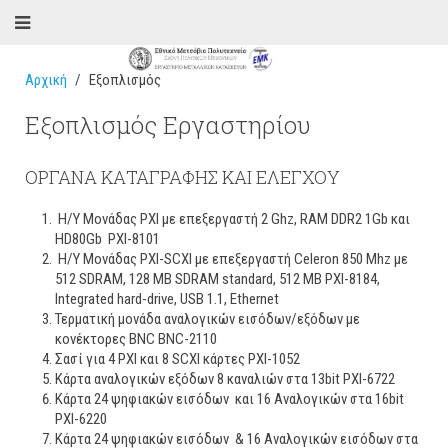
Αρχική
Εξοπλισμός
Εξοπλισμός Εργαστηρίου
ΟΡΓΑΝΑ ΚΑΤΑΓΡΑΦΗΣ ΚΑΙ ΕΛΕΓΧΟΥ
Η/Υ Μονάδας PXI με επεξεργαστή 2 Ghz, RAM DDR2 1Gb και
HD80Gb PXI-8101
Η/Υ Μονάδας PXI-SCXI με επεξεργαστή Celeron 850 Mhz με
512 SDRAM, 128 MB SDRAM standard, 512 MB PXI-8184,
Integrated hard-drive, USB 1.1, Ethernet
Τερματική μονάδα αναλογικών εισόδων/εξόδων με
κονέκτορες BNC BNC-2110
Σασί για 4 PXI και 8 SCXI κάρτες PXI-1052
Κάρτα αναλογικών εξόδων 8 καναλιών στα 13bit PXI-6722
Κάρτα 24 ψηφιακών εισόδων και 16 Αναλογικών στα 16bit
PXI-6220
Κάρτα 24 ψηφιακών εισόδων & 16 Αναλογικών εισόδων στα