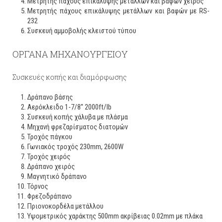
Μετρητής πάχους επικάλυψης μετάλλων και βαφών χειρός
Μετρητής πάχους επικάλυψης μετάλλων και βαφών με RS-
232
Συσκευή αμμοβολής κλειστού τύπου
ΟΡΓΑΝΑ ΜΗΧΑΝΟΥΡΓΕΙΟΥ
Συσκευές κοπής και διαμόρφωσης
Δράπανο βάσης
Αερόκλειδο 1-7/8'' 2000ft/lb
Συσκευή κοπής χάλυβα με πλάσμα
Μηχανή φρεζαρίσματος διατομών
Τροχός πάγκου
Γωνιακός τροχός 230mm, 2600W
Τροχός χειρός
Δράπανο χειρός
Μαγνητικό δράπανο
Τόρνος
Φρεζοδράπανο
Πριονοκορδέλα μετάλλου
Υψομετρικός χαράκτης 500mm ακρίβειας 0.02mm με πλάκα