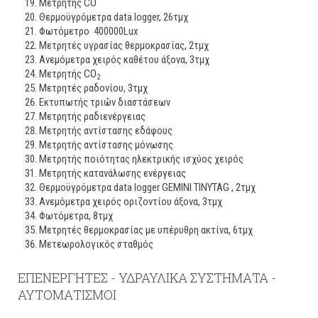
Μετρητής CO
Θερμοϋγρόμετρα data logger, 26τμχ
Φωτόμετρο 400000Lux
Μετρητές υγρασίας θερμοκρασίας, 2τμχ
Ανεμόμετρα χειρός καθέτου άξονα, 3τμχ
Μετρητής CO
2
Μετρητές ραδονίου, 3τμχ
Εκτυπωτής τριών διαστάσεων
Μετρητής ραδιενέργειας
Μετρητής αντίστασης εδάφους
Μετρητής αντίστασης μόνωσης
Μετρητής ποιότητας ηλεκτρικής ισχύος χειρός
Μετρητής κατανάλωσης ενέργειας
Θερμοϋγρόμετρα data logger GEMINI TINYTAG , 2τμχ
Ανεμόμετρα χειρός οριζοντίου άξονα, 3τμχ
Φωτόμετρα, 8τμχ
Μετρητές θερμοκρασίας με υπέρυθρη ακτίνα, 6τμχ
Μετεωρολογικός σταθμός
ΕΠΕΝΕΡΓΗΤΕΣ - ΥΔΡΑΥΛΙΚΑ ΣΥΣΤΗΜΑΤΑ -
ΑΥΤΟΜΑΤΙΣΜΟΙ