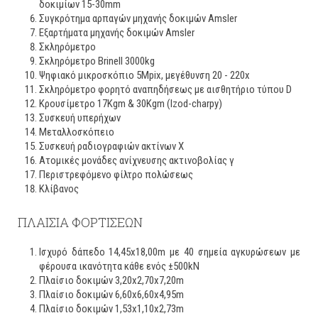
δοκιμίων 15-30mm
Συγκρότημα αρπαγών μηχανής δοκιμών Amsler
Εξαρτήματα μηχανής δοκιμών Amsler
Σκληρόμετρο
Σκληρόμετρο Brinell 3000kg
Ψηφιακό μικροσκόπιο 5Mpix, μεγέθυνση 20 - 220x
Σκληρόμετρο φορητό αναπηδήσεως με αισθητήριο τύπου D
Κρουσίμετρο 17Kgm & 30Kgm (Izod-charpy)
Συσκευή υπερήχων
Μεταλλοσκόπειο
Συσκευή ραδιογραφιών ακτίνων Χ
Ατομικές μονάδες ανίχνευσης ακτινοβολίας γ
Περιστρεφόμενο φίλτρο πολώσεως
Κλίβανος
ΠΛΑΙΣΙΑ ΦΟΡΤΙΣΕΩΝ
Ισχυρό δάπεδο 14,45x18,00m με 40 σημεία αγκυρώσεων με
φέρουσα ικανότητα κάθε ενός ±500kN
Πλαίσιο δοκιμών 3,20x2,70x7,20m
Πλαίσιο δοκιμών 6,60x6,60x4,95m
Πλαίσιο δοκιμών 1,53x1,10x2,73m