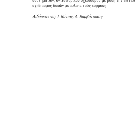
συστημάτων, αντισεισμικός σχεδιασμός με βάση την επιτελ
σχεδιασμός δοκών με αυλακωτούς κορμούς.
Διδάσκοντες: Ι. Βάγιας, Δ. Βαμβάτσικος