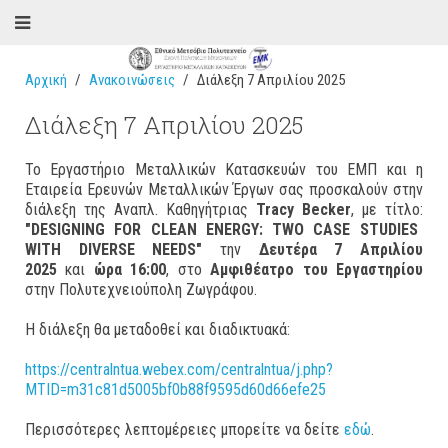
Αρχική
Ανακοινώσεις
Διάλεξη 7 Απριλίου 2025
Διάλεξη 7 Απριλίου 2025
Το Εργαστήριο Μεταλλικών Κατασκευών του ΕΜΠ και η
Εταιρεία Ερευνών Μεταλλικών Έργων σας προσκαλούν στην
διάλεξη της Αναπλ. Καθηγήτριας
Tracy Becker
, με τίτλο:
"
DESIGNING FOR CLEAN ENERGY: TWO CASE STUDIES
WITH DIVERSE NEEDS
"
την
Δευτέρα 7 Απριλίου
2025
και
ώρα 16:00
, στο
Αμφιθέατρο του Εργαστηρίου
στην Πολυτεχνειούπολη Ζωγράφου.
H διάλεξη θα μεταδοθεί και διαδικτυακά:
https://centralntua.webex.com/centralntua/j.php?
MTID=m31c81d5005bf0b88f9595d60d66efe25
Περισσότερες λεπτομέρειες μπορείτε να δείτε
εδώ
.