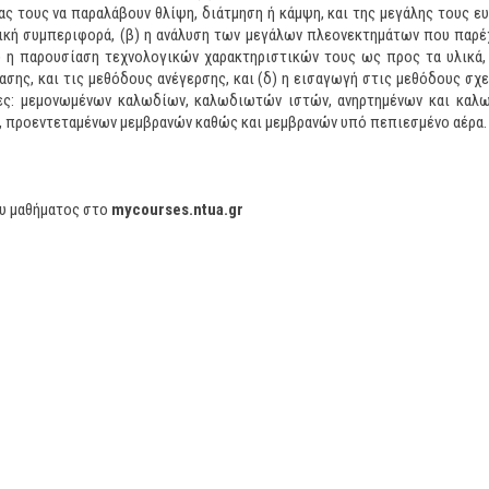
ς τους να παραλάβουν θλίψη, διάτμηση ή κάμψη, και της μεγάλης τους ε
μική συμπεριφορά, (β) η ανάλυση των μεγάλων πλεονεκτημάτων που παρέ
) η παρουσίαση τεχνολογικών χαρακτηριστικών τους ως προς τα υλικά,
σης, και τις μεθόδους ανέγερσης, και (δ) η εισαγωγή στις μεθόδους σχ
νες: μεμονωμένων καλωδίων, καλωδιωτών ιστών, ανηρτημένων και καλ
 προεντεταμένων μεμβρανών καθώς και μεμβρανών υπό πεπιεσμένο αέρα.
ου μαθήματος στο
mycourses.ntua.gr